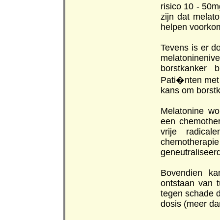
risico 10 - 50
zijn dat melat
helpen voorko
Tevens is er 
melatonineni
borstkanker 
Pati�nten met
kans om borstk
Melatonine wo
een chemother
vrije radica
chemotherapi
geneutraliseerd
Bovendien ka
ontstaan van 
tegen schade d
dosis (meer da