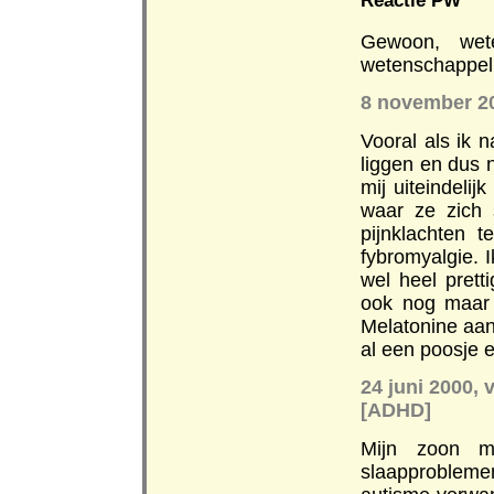
Reactie PW
Gewoon, wet
wetenschappeli
8 november 2
Vooral als ik n
liggen en dus n
mij uiteindelij
waar ze zich 
pijnklachten 
fybromyalgie. I
wel heel prett
ook nog maar 
Melatonine aan
al een poosje e
24 juni 2000, 
[ADHD]
Mijn zoon m
slaapprobleme