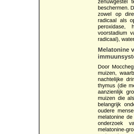
zenuwgestel t
beschermen. De
zowel op dire
radicaal als o
peroxidase, 
voorstadium va
radicaal), wate
Melatonine v
immuunsys
Door Mocchegi
muizen, waarb
nachtelijke d
thymus (die m
aanzienlijk g
muizen die al
belangrijk on
oudere mensen
melatonine de 
onderzoek v
melatonine-g