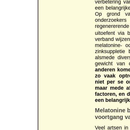
verbetering va
een belangrijk
Op grond v
onderzoeker
regenererende
uitoefent via
verband wijzen
melatonine- o
zinksuppleti
alsmede diver
gewicht van 
anderen komen
zo vaak optr
niet per se o
maar mede af
factoren, en d
een belangrijk
Melatonine b
voortgang v
Veel artsen i