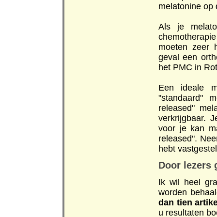
melatonine op 
Als je melat
chemotherapie
moeten zeer h
geval een orth
het PMC in Rot
Een ideale me
"standaard" m
released" mel
verkrijgbaar.
voor je kan m
released". Neem
hebt vastgestel
Door lezers 
Ik wil heel g
worden behaa
dan tien artik
u resultaten bo