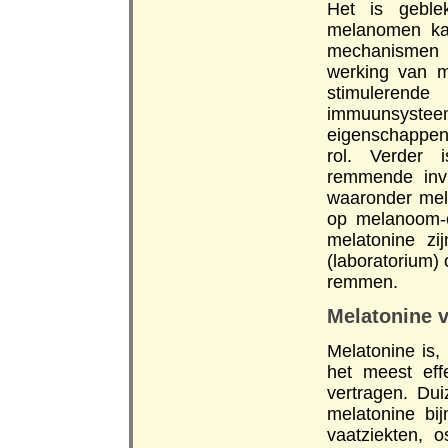
Het is geble
melanomen kan
mechanismen t
werking van m
stimulerend
immuunsystee
eigenschappen 
rol. Verder 
remmende invl
waaronder mel
op melanoom-c
melatonine zij
(laboratorium)
remmen.
Melatonine v
Melatonine is,
het meest eff
vertragen. Du
melatonine bi
vaatziekten, 