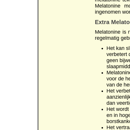
Melatonine m
ingenomen wor
Extra Melato
Melatonine is 
regelmatig geb
Het kan s
verbetert 
geen bijwe
slaapmidd
Melatonin
voor de h
van de he
Het verbe
aanzienlij
dan veerti
Het wordt 
en in hog
borstkanke
Het vertr