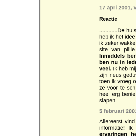
17 apri 2001, 
Reactie
............De 
heb ik het idee
ik zeker wakke
site van pill
Inmiddels ben
ben nu in ied
veel.
Ik heb mij
zijn neus gedu
toen ik vroeg 
ze voor te sc
heel erg beni
slapen.........
5 februari 200
Allereerst vin
informatie! I
ervaringen h