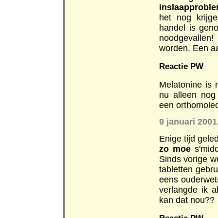
inslaapproble
het nog krijge
handel is geno
noodgevallen!
worden. Een a
Reactie PW
Melatonine is
nu alleen nog
een orthomolecu
9 januari 200
Enige tijd gel
zo moe
s'midd
Sinds vorige 
tabletten gebru
eens ouderwet
verlangde ik 
kan dat nou??