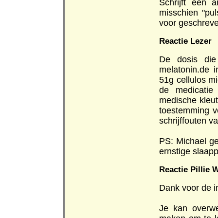
Schrijft een 
misschien "pu
voor geschrev
Reactie Lezer
De dosis die 
melatonin.de 
51g cellulos mi
de medicatie
medische kleute
toestemming v
schrijffouten va
PS: Michael ge
ernstige slaap
Reactie Pillie W
Dank voor de i
Je kan overw