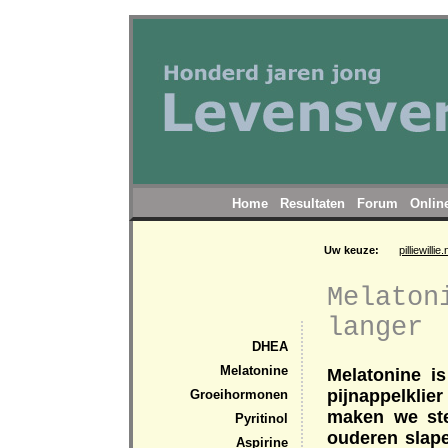
Home
Resultaten
Forum
Onlin
Uw keuze:
pilliewillie.
Melaton
langer
DHEA
Melatonine
Melatonine i
pijnappelkli
Groeihormonen
maken we ste
Pyritinol
ouderen slape
Aspirine