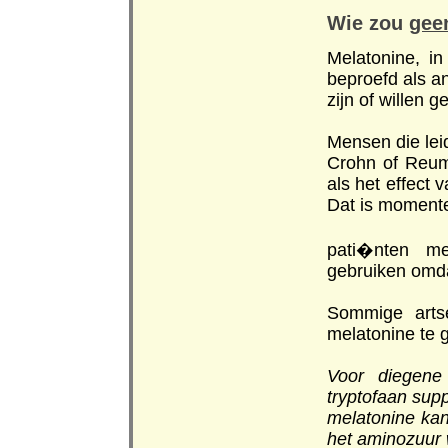
Wie zou
gee
Melatonine, i
beproefd als a
zijn of willen
Mensen die lei
Crohn of Reum
als het effect 
Dat is momente
pati�nten m
gebruiken omda
Sommige arts
melatonine te 
Voor diegene
tryptofaan sup
melatonine kan
het aminozuur 