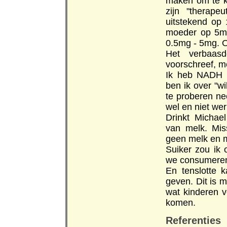
maken om te ki
zijn "therape
uitstekend op
moeder op 5mg
0.5mg - 5mg. O
Het verbaas
voorschreef, me
Ik heb NADH 
ben ik over "w
te proberen ne
wel en niet wer
Drinkt Michae
van melk. Mis
geen melk en m
Suiker zou ik
we consumeren 
En tenslotte 
geven. Dit is 
wat kinderen 
komen.
Referenties