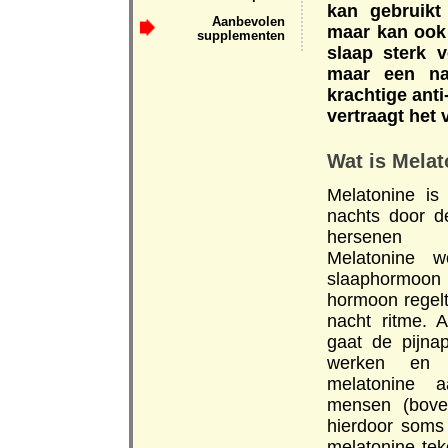
kan gebruikt
Aanbevolen
maar kan ook 
supplementen
slaap sterk v
maar een nat
krachtige ant
vertraagt het
Wat is Melat
Melatonine is
nachts door de
hersenen 
Melatonine 
slaaphormo
hormoon regel
nacht ritme. 
gaat de pijna
werken en 
melatonine 
mensen (bove
hierdoor soms
melatonine tek