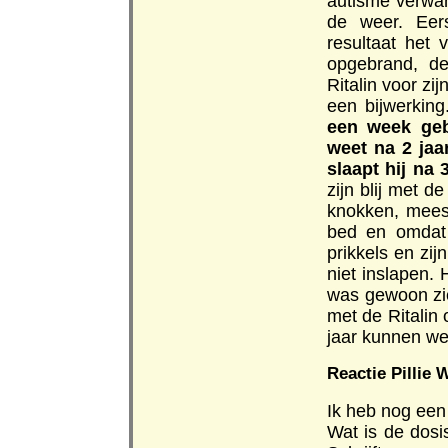
autisme verwant
de weer. Eer
resultaat het
opgebrand, de
Ritalin voor z
een bijwerkin
een week geb
weet na 2 jaa
slaapt hij na 
zijn blij met d
knokken, mees
bed en omdat 
prikkels en zi
niet inslapen. 
was gewoon zie
met de Ritalin 
jaar kunnen we
Reactie Pillie W
Ik heb nog een
Wat is de dosi