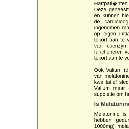
Hartpati�nten
Deze geneesm
en kunnen hie
de cardioloo
ingenomen mag
op eigen init
tekort aan te 
van coenzym 
functioneren 
tekort aan te vu
Ook Valium (di
van melatonine
kwalitatief sl
Valium maar 
suppletie om he
Is Melatonin
Melatonine is
hebben gedur
1000mg) melat