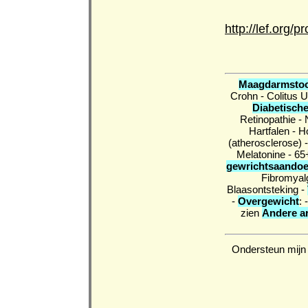
http://lef.org
Maagdarmstoo
Crohn
-
Colitus 
Diabetische
Retinopathie
-
Hartfalen
-
H
(atherosclerose)
Melatonine
-
65
gewrichtsaando
Fibromyal
Blaasontsteking
-
-
Overgewicht
: 
zien
Andere ar
Ondersteun mijn 