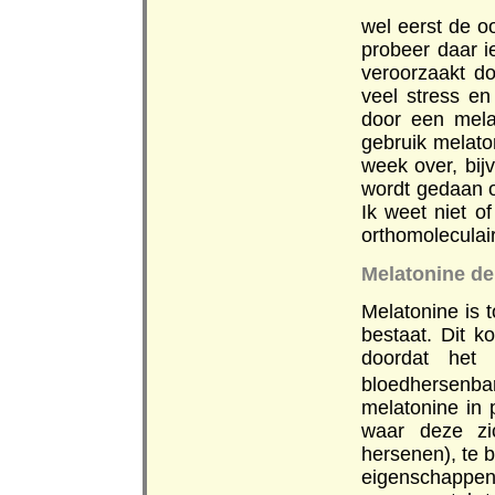
wel eerst de o
probeer daar i
veroorzaakt do
veel stress en
door een melat
gebruik melato
week over, bij
wordt gedaan o
Ik weet niet o
orthomoleculair
Melatonine de
Melatonine is t
bestaat. Dit k
doordat het 
bloedhersenb
melatonine in p
waar deze zi
hersenen), te b
eigenschapp